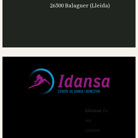
26500 Balaguer (Lleida)
Idansa
és
un
centre