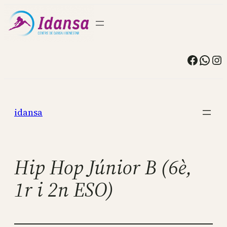
Facebo
What
In
Vés
al
idansa
contingut
Hip Hop Júnior B (6è,
1r i 2n ESO)