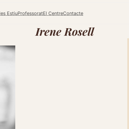
es Estiu
Professorat
El Centre
Contacte
Irene Rosell