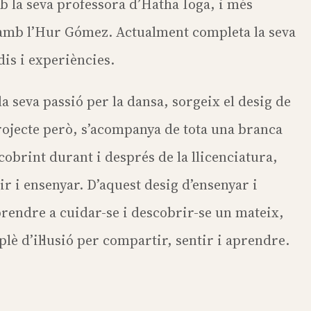
 la seva professora d’Hatha Ioga, i més
, amb l’Hur Gómez. Actualment completa la seva
dis i experiències.
la seva passió per la dansa, sorgeix el desig de
rojecte però, s’acompanya de tota una branca
scobrint durant i després de la llicenciatura,
r i ensenyar. D’aquest desig d’ensenyar i
rendre a cuidar-se i descobrir-se un mateix,
 plè d’il·lusió per compartir, sentir i aprendre.