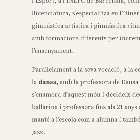
l’Esport, a l’INEFC de Barcelona, com
llicenciatura, s’especialitza en l’itin
gimnàstica artística i gimnàstica rít
amb formacions diferents per increme
l’ensenyament.
Paral·lelament a la seva vocació, a la 
la
dansa,
amb la professora de Dansa
s’enamora d’aquest món i decideix de
ballarina i professora fins als 21 anys
manté a l’escola com a alumna i tamb
Jazz.