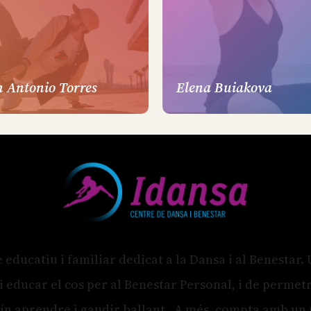
n Antonio Torres
Elena Buiakova
 educatiu i familiar dedicat a la Dansa i al Benestar.
i educar el cos per al Benestar Personal, i de permetr
in aprendre i gaudir ballant . A més, compta amb un p