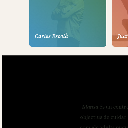
Carles Escolà
Jua
Idansa
és un centre
objectius de cuidar 
com els adults pugu