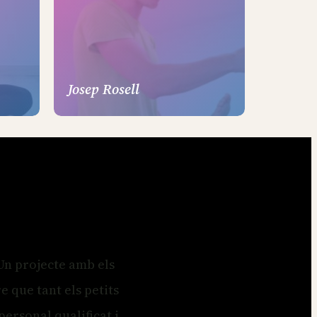
Josep Rosell
 Un projecte amb els
e que tant els petits
ersonal qualificat i